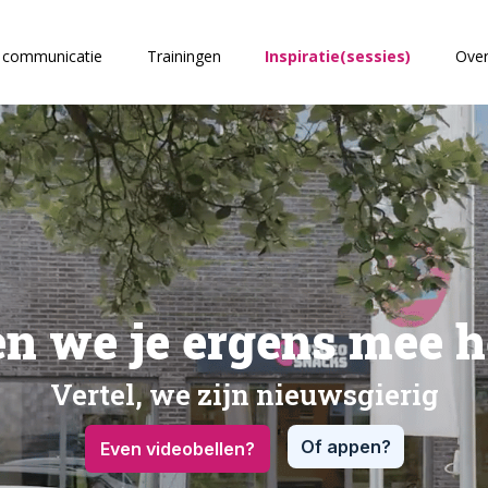
) communicatie
Trainingen
Inspiratie(sessies)
Over
n we je ergens mee h
Vertel, we zijn nieuwsgierig
Of appen?
Even videobellen?