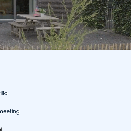
lla
meeting
l