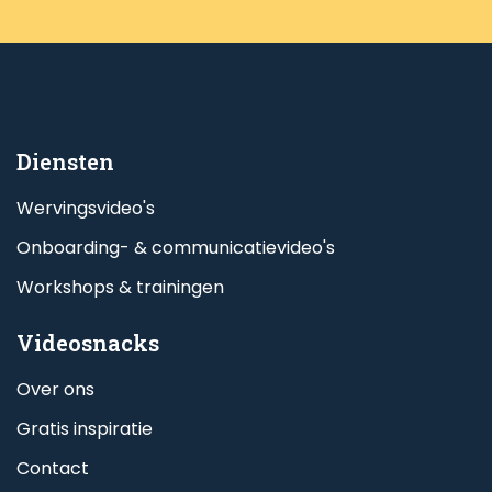
vaak effectiever. We kunnen één draaidag plannen
en daar verschillende korte video’s uit halen.
Diensten
Wervingsvideo's
Onboarding- & communicatievideo's
Workshops & trainingen
Videosnacks
Over ons
Gratis inspiratie
Contact